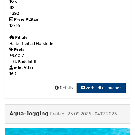
10 x
ID
4292
Freie Plätze
12/16
Filiale
Hallenfreibad Hofstede
Preis
99,00 €
inkl. Badeintritt
min. Alter
16 J.
Details
verbindlich buchen
Aqua-Jogging
Freitag | 25.09.2026 - 04.12.2026