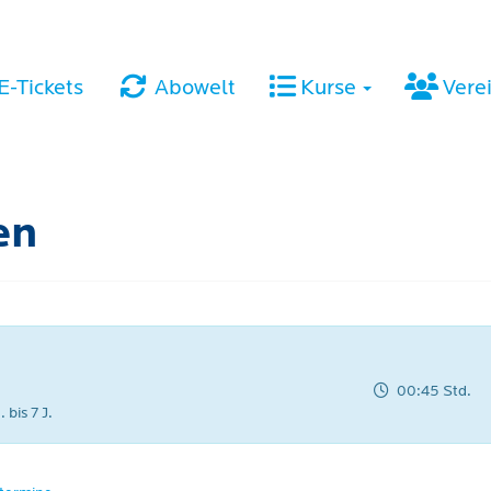
E-Tickets
Abowelt
Kurse
Vere
en
00:45 Std.
 bis 7 J.