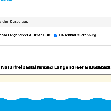
ltermine
e der Kurse aus
nbad Langendreer & Urban Blue
Hallenbad Querenburg
 Naturfreibad Linden
Hallenbad Langendreer & Urban B
Hallenbad