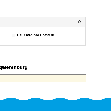
Hallenfreibad Hofstede
lue
 Querenburg