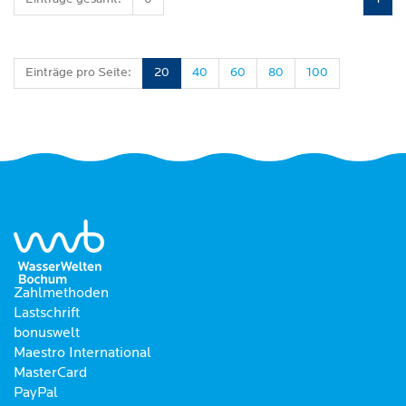
Einträge pro Seite:
20
40
60
80
100
Zahlmethoden
Lastschrift
bonuswelt
Maestro International
MasterCard
PayPal