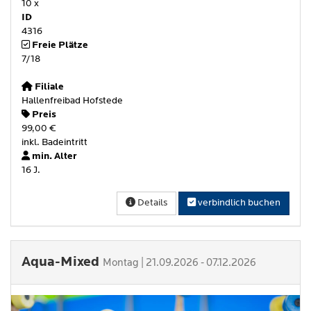
10 x
ID
4316
Freie Plätze
7/18
Filiale
Hallenfreibad Hofstede
Preis
99,00 €
inkl. Badeintritt
min. Alter
16 J.
Details
verbindlich buchen
Aqua-Mixed
Montag | 21.09.2026 - 07.12.2026