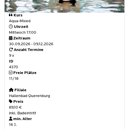
Kurs
Aqua-Mixed
Uhrzeit
Mittwoch 17:00
Zeitraum
30.09.2026 - 09.12.2026
Anzahl Termine
9 x
ID
4370
Freie Plätze
11/18
Filiale
Hallenbad Querenburg
Preis
89,10 €
inkl. Badeintritt
min. Alter
16 J.