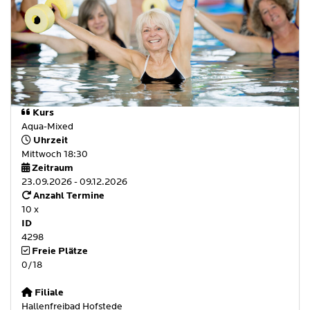
Kurs
Aqua-Mixed
Uhrzeit
Mittwoch 18:30
Zeitraum
23.09.2026 - 09.12.2026
Anzahl Termine
10 x
ID
4298
Freie Plätze
0/18
Filiale
Hallenfreibad Hofstede