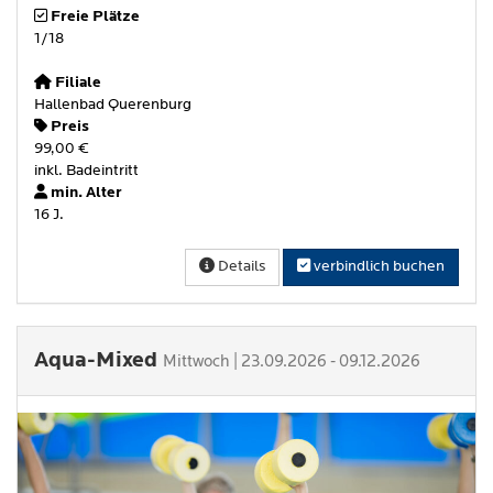
Freie Plätze
1/18
Filiale
Hallenbad Querenburg
Preis
99,00 €
inkl. Badeintritt
min. Alter
16 J.
Details
verbindlich buchen
Aqua-Mixed
Mittwoch | 23.09.2026 - 09.12.2026