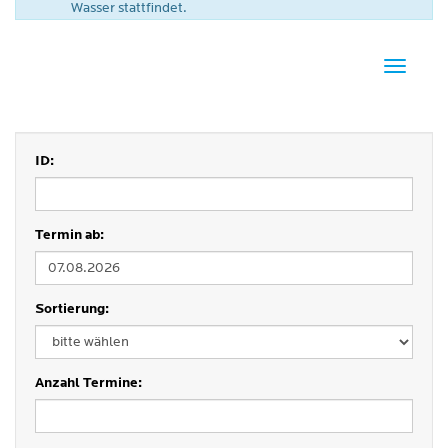
Wasser stattfindet.
Navigati
ID:
Termin ab:
Sortierung:
Anzahl Termine: