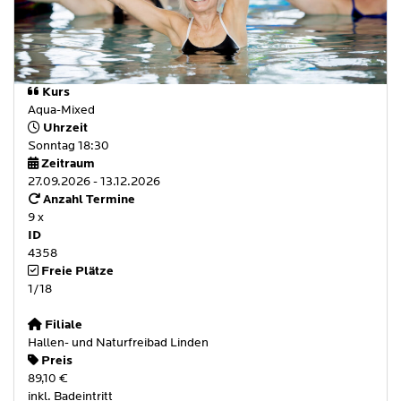
Kurs
Aqua-Mixed
Uhrzeit
Sonntag 18:30
Zeitraum
27.09.2026 - 13.12.2026
Anzahl Termine
9 x
ID
4358
Freie Plätze
1/18
Filiale
Hallen- und Naturfreibad Linden
Preis
89,10 €
inkl. Badeintritt